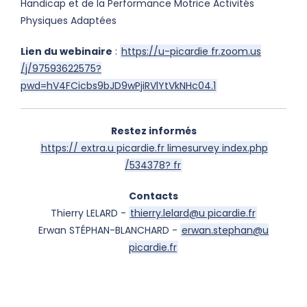
Handicap et de la Performance Motrice Activités
Physiques Adaptées
Lien du webinaire
:
https://u-picardie fr.zoom.us
/j/97593622575?
pwd=hV4FCicbs9bJD9wPjiRVlYtVkNHc04.1
Restez informés
https:// extra.u picardie.fr limesurvey index.php
/534378? fr
Contacts
Thierry LELARD -
thierry.lelard@u picardie.fr
Erwan STÉPHAN-BLANCHARD -
erwan.stephan@u
picardie.fr