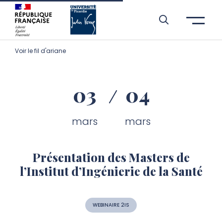
Aller à l’entête de page
Aller au menu principale
Aller au contenu principal
Aller à la recherche
Passer aux cookies
Aller au pied de page
Voir le fil d'ariane
03
04
mars
mars
Présentation des Masters de
l’Institut d’Ingénierie de la Santé
WEBINAIRE 2IS